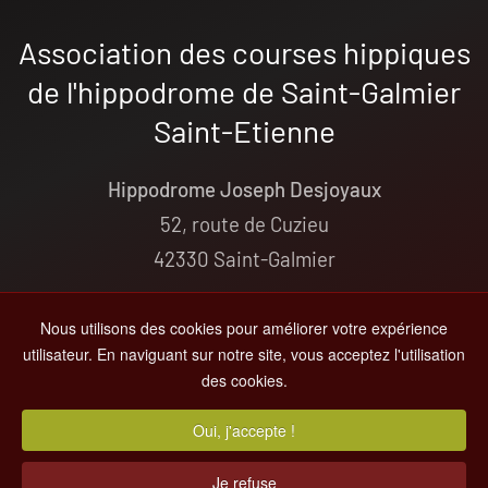
Association des courses hippiques
de l'hippodrome de Saint-Galmier
Saint-Etienne
Hippodrome Joseph Desjoyaux
52, route de Cuzieu
42330 Saint-Galmier
+33(0)4 77 54 04 68
Nous utilisons des cookies pour améliorer votre expérience
contact@hippodrome-saint-galmier.fr
utilisateur. En naviguant sur notre site, vous acceptez l'utilisation
des cookies.
© 2000-
2026
Hippodrome de St-Galmier
Oui, j'accepte !
Tous droits réservés -
Informations Légales
- Par
MC&C
Je refuse