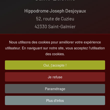
Hippodrome Joseph Desjoyaux
52, route de Cuzieu
42330 Saint-Galmier
+33(0)4 77 54 04 68
Nous utilisons des cookies pour améliorer votre expérience
contact@hippodrome-saint-galmier.fr
utilisateur. En naviguant sur notre site, vous acceptez l'utilisation
des cookies.
© 2000-
2026
Hippodrome de St-Galmier
Oui, j'accepte !
Tous droits réservés -
Informations Légales
- Par
MC&C
Je refuse
Paramétrage
Vers le haut
Plus d'infos